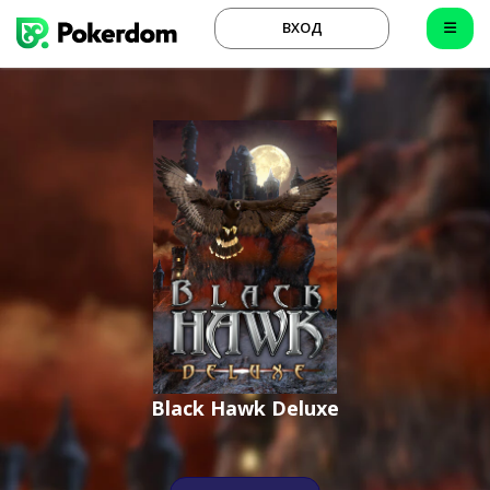
ВХОД
Black Hawk Deluxe