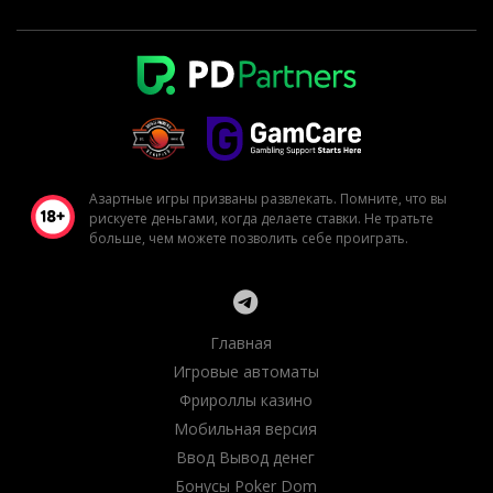
Азартные игры призваны развлекать. Помните, что вы
рискуете деньгами, когда делаете ставки. Не тратьте
больше, чем можете позволить себе проиграть.
Главная
Игровые автоматы
Фрироллы казино
Мобильная версия
Ввод Вывод денег
Бонусы Poker Dom