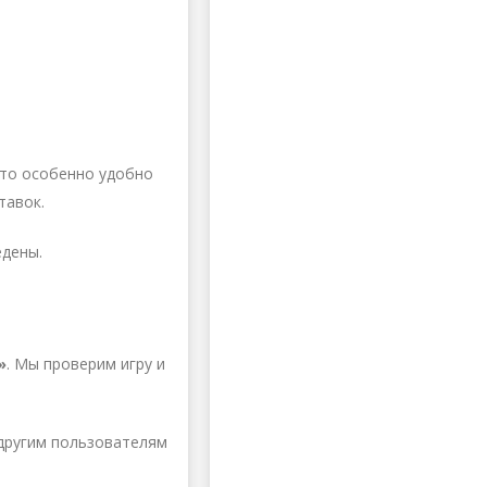
Это особенно удобно
тавок.
едены.
»
. Мы проверим игру и
другим пользователям