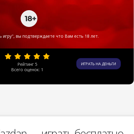
 игру", вы подтверждаете что Вам есть 18 лет.
ИГРАТЬ НА ДЕНЬГИ
Рейтинг
5
Всего оценок:
1
Wazdan — играть бесплатно