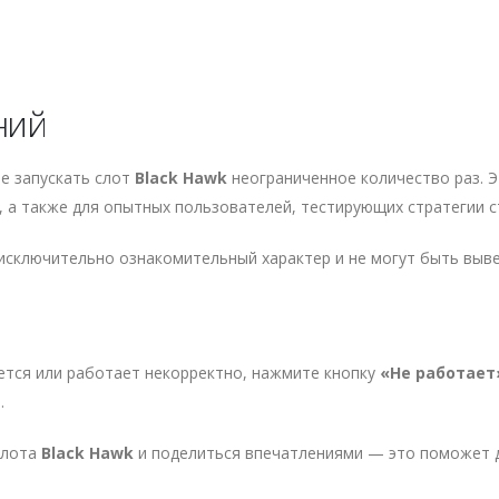
ний
е запускать слот
Black Hawk
неограниченное количество раз. 
, а также для опытных пользователей, тестирующих стратегии с
исключительно ознакомительный характер и не могут быть выв
ется или работает некорректно, нажмите кнопку
«Не работает
.
слота
Black Hawk
и поделиться впечатлениями — это поможет 