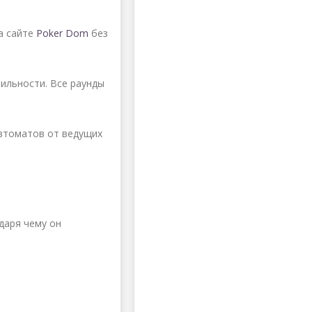
а сайте
Poker Dom
без
ильности. Все раунды
автоматов от ведущих
даря чему он