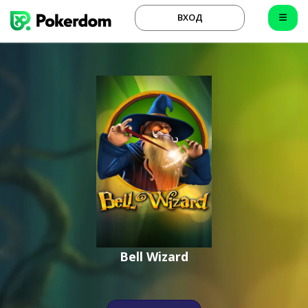
ВХОД
Bell Wizard