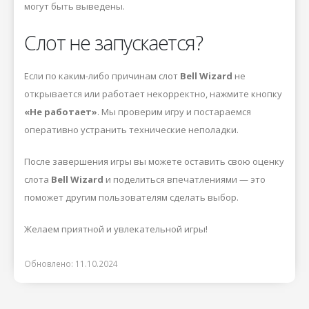
могут быть выведены.
Слот не запускается?
Если по каким-либо причинам слот
Bell Wizard
не
открывается или работает некорректно, нажмите кнопку
«Не работает»
. Мы проверим игру и постараемся
оперативно устранить технические неполадки.
После завершения игры вы можете оставить свою оценку
слота
Bell Wizard
и поделиться впечатлениями — это
поможет другим пользователям сделать выбор.
Желаем приятной и увлекательной игры!
Обновлено:
11.10.2024