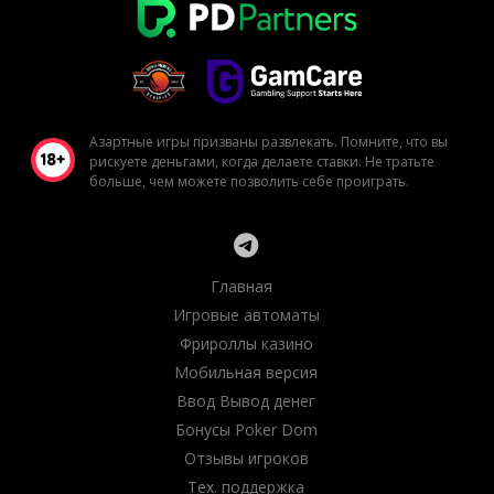
Азартные игры призваны развлекать. Помните, что вы
рискуете деньгами, когда делаете ставки. Не тратьте
больше, чем можете позволить себе проиграть.
Главная
Игровые автоматы
Фрироллы казино
Мобильная версия
Ввод Вывод денег
Бонусы Poker Dom
Отзывы игроков
Тех. поддержка