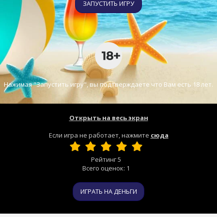
ЗАПУСТИТЬ ИГРУ
Нажимая "Запустить игру", вы подтверждаете что Вам есть 18 лет.
Открыть на весь экран
Если игра не работает, нажмите
сюда
Рейтинг
5
Всего оценок:
1
ИГРАТЬ НА ДЕНЬГИ