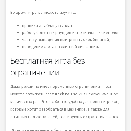
Во время игры вы можете изучить:
правила и таблицу выплат;
работу бонусных раундов и специальных символов;
частоту выпадения выигрышных комбинаций;
поведение слота на длинной дистанции.
Бесплатная игра без
ограничений
Демо-режим не имеет временных ограничений — вы
можете запускать слот
Back to the 70's
неограниченное
количество раз. Это особенно удобно для новых игроков,
которые хотят разобраться в механике, а также для
опытных пользователей, тестирующих стратегии ставок.
Обратите внимание: в бесплатной версии выигрыши