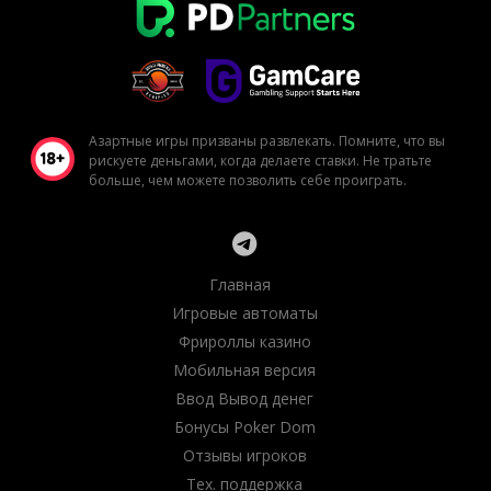
Азартные игры призваны развлекать. Помните, что вы
рискуете деньгами, когда делаете ставки. Не тратьте
больше, чем можете позволить себе проиграть.
Главная
Игровые автоматы
Фрироллы казино
Мобильная версия
Ввод Вывод денег
Бонусы Poker Dom
Отзывы игроков
Тех. поддержка