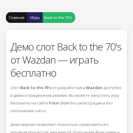
Главная
Игры
Back to the 70's
Демо слот Back to the 70's
от Wazdan — играть
бесплатно
Слот
Back to the 70's
от разработчика
Wazdan
доступен
в демонстрационном режиме. Вы можете запустить игру
бесплатно на сайте
Poker Dom
без регистрации и без
пополнения счёта.
Демо-версия позволяет полностью ознакомиться с
игровым процессом, механикой, бонусными функциями и