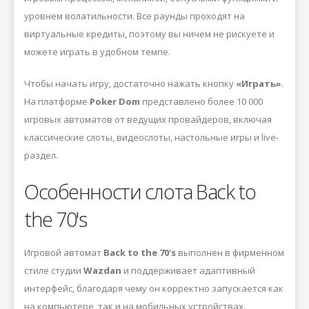
уровнем волатильности. Все раунды проходят на
виртуальные кредиты, поэтому вы ничем не рискуете и
можете играть в удобном темпе.
Чтобы начать игру, достаточно нажать кнопку
«Играть»
.
На платформе
Poker Dom
представлено более 10 000
игровых автоматов от ведущих провайдеров, включая
классические слоты, видеослоты, настольные игры и live-
раздел.
Особенности слота Back to
the 70's
Игровой автомат
Back to the 70's
выполнен в фирменном
стиле студии
Wazdan
и поддерживает адаптивный
интерфейс, благодаря чему он корректно запускается как
на компьютере, так и на мобильных устройствах.