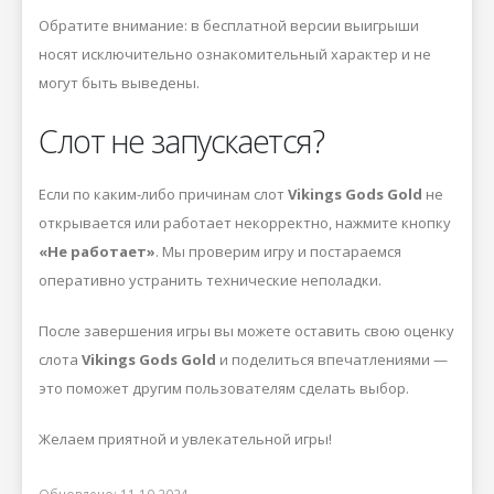
Обратите внимание: в бесплатной версии выигрыши
носят исключительно ознакомительный характер и не
могут быть выведены.
Слот не запускается?
Если по каким-либо причинам слот
Vikings Gods Gold
не
открывается или работает некорректно, нажмите кнопку
«Не работает»
. Мы проверим игру и постараемся
оперативно устранить технические неполадки.
После завершения игры вы можете оставить свою оценку
слота
Vikings Gods Gold
и поделиться впечатлениями —
это поможет другим пользователям сделать выбор.
Желаем приятной и увлекательной игры!
Обновлено:
11.10.2024