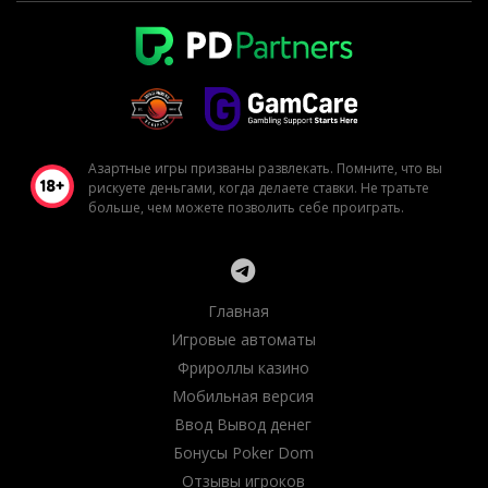
Азартные игры призваны развлекать. Помните, что вы
рискуете деньгами, когда делаете ставки. Не тратьте
больше, чем можете позволить себе проиграть.
Главная
Игровые автоматы
Фрироллы казино
Мобильная версия
Ввод Вывод денег
Бонусы Poker Dom
Отзывы игроков