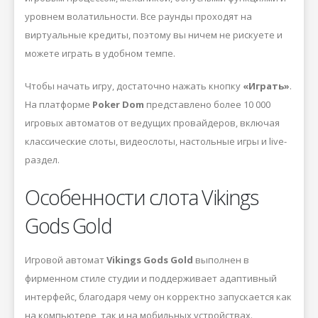
уровнем волатильности. Все раунды проходят на
виртуальные кредиты, поэтому вы ничем не рискуете и
можете играть в удобном темпе.
Чтобы начать игру, достаточно нажать кнопку
«Играть»
.
На платформе
Poker Dom
представлено более 10 000
игровых автоматов от ведущих провайдеров, включая
классические слоты, видеослоты, настольные игры и live-
раздел.
Особенности слота Vikings
Gods Gold
Игровой автомат
Vikings Gods Gold
выполнен в
фирменном стиле студии
и поддерживает адаптивный
интерфейс, благодаря чему он корректно запускается как
на компьютере, так и на мобильных устройствах.