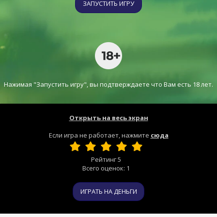
ЗАПУСТИТЬ ИГРУ
Нажимая "Запустить игру", вы подтверждаете что Вам есть 18 лет.
Открыть на весь экран
Если игра не работает, нажмите
сюда
Рейтинг
5
Всего оценок:
1
ИГРАТЬ НА ДЕНЬГИ