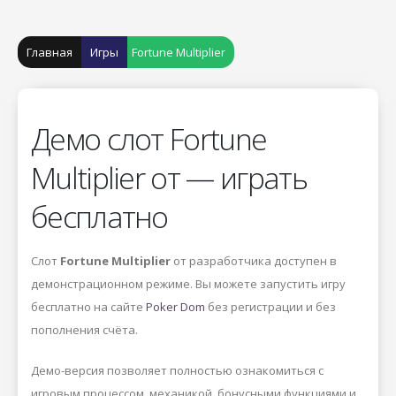
Главная
Игры
Fortune Multiplier
Демо слот Fortune
Multiplier от — играть
бесплатно
Слот
Fortune Multiplier
от разработчика
доступен в
демонстрационном режиме. Вы можете запустить игру
бесплатно на сайте
Poker Dom
без регистрации и без
пополнения счёта.
Демо-версия позволяет полностью ознакомиться с
игровым процессом, механикой, бонусными функциями и