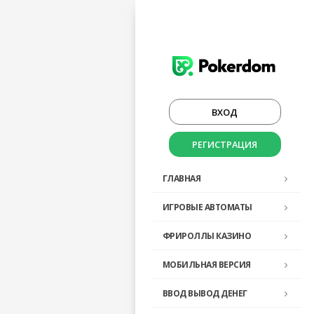
ВХОД
РЕГИСТРАЦИЯ
ГЛАВНАЯ
ИГРОВЫЕ АВТОМАТЫ
ФРИРОЛЛЫ КАЗИНО
МОБИЛЬНАЯ ВЕРСИЯ
ВВОД ВЫВОД ДЕНЕГ