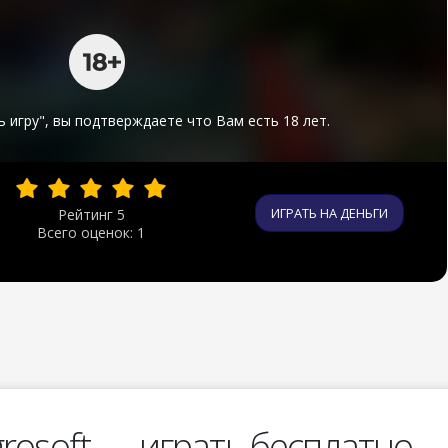
 игру", вы подтверждаете что Вам есть 18 лет.
ИГРАТЬ НА ДЕНЬГИ
Рейтинг
5
Всего оценок:
1
Igrosoft — играть бесплатно