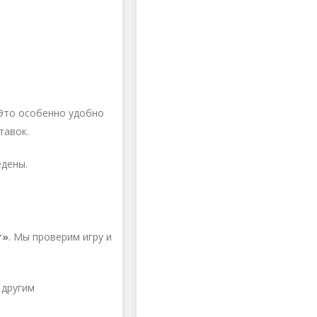
 Это особенно удобно
тавок.
едены.
т»
. Мы проверим игру и
 другим