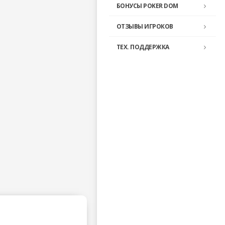
БОНУСЫ POKER DOM
ОТЗЫВЫ ИГРОКОВ
ТЕХ. ПОДДЕРЖКА