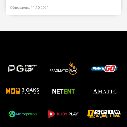
Обновлено:
11.10.2024