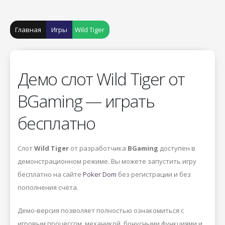
Главная
Игры
Wild Tiger
Демо слот Wild Tiger от
BGaming — играть
бесплатно
Слот
Wild Tiger
от разработчика
BGaming
доступен в
демонстрационном режиме. Вы можете запустить игру
бесплатно на сайте
Poker Dom
без регистрации и без
пополнения счёта.
Демо-версия позволяет полностью ознакомиться с
игровым процессом, механикой, бонусными функциями и