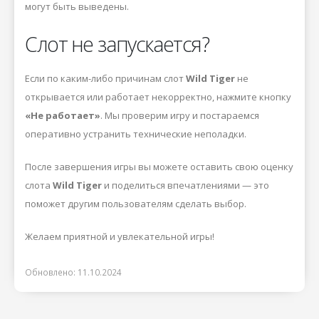
могут быть выведены.
Слот не запускается?
Если по каким-либо причинам слот
Wild Tiger
не
открывается или работает некорректно, нажмите кнопку
«Не работает»
. Мы проверим игру и постараемся
оперативно устранить технические неполадки.
После завершения игры вы можете оставить свою оценку
слота
Wild Tiger
и поделиться впечатлениями — это
поможет другим пользователям сделать выбор.
Желаем приятной и увлекательной игры!
Обновлено:
11.10.2024