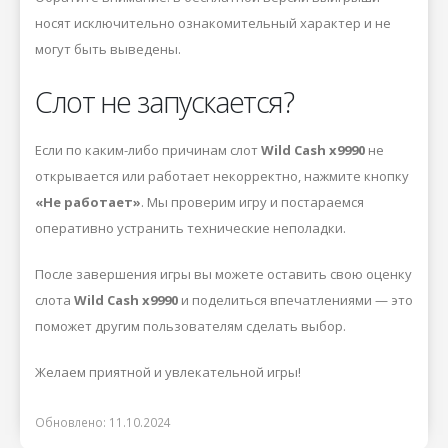
носят исключительно ознакомительный характер и не
могут быть выведены.
Слот не запускается?
Если по каким-либо причинам слот
Wild Cash x9990
не
открывается или работает некорректно, нажмите кнопку
«Не работает»
. Мы проверим игру и постараемся
оперативно устранить технические неполадки.
После завершения игры вы можете оставить свою оценку
слота
Wild Cash x9990
и поделиться впечатлениями — это
поможет другим пользователям сделать выбор.
Желаем приятной и увлекательной игры!
Обновлено:
11.10.2024