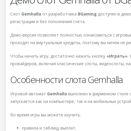
Слот
Gemhalla
от разработчика
BGaming
доступен в демо
регистрации и без пополнения счёта.
Демо-версия позволяет полностью ознакомиться с игровы
проходят на виртуальные кредиты, поэтому вы ничем не ри
Чтобы начать игру, достаточно нажать кнопку
«Играть»
.
провайдеров, включая классические слоты, видеослоты, нас
Особенности слота Gemhalla
Игровой автомат
Gemhalla
выполнен в фирменном стиле 
запускается как на компьютере, так и на мобильных устрой
Во время игры вы можете изучить:
правила и таблицу выплат;