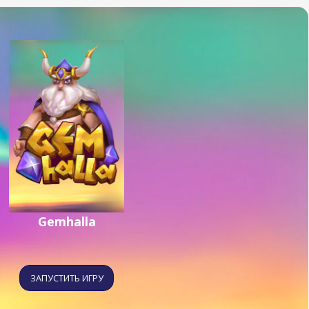
Gemhalla
ЗАПУСТИТЬ ИГРУ