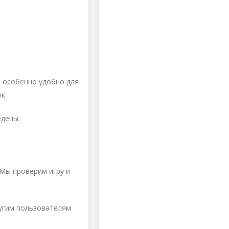
о особенно удобно для
к.
едены.
 Мы проверим игру и
угим пользователям