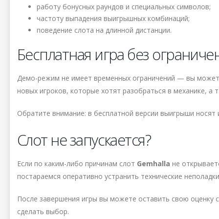
работу бонусных раундов и специальных символов;
частоту выпадения выигрышных комбинаций;
поведение слота на длинной дистанции.
Бесплатная игра без ограниче
Демо-режим не имеет временных ограничений — вы может
новых игроков, которые хотят разобраться в механике, а 
Обратите внимание: в бесплатной версии выигрыши носят 
Слот не запускается?
Если по каким-либо причинам слот
Gemhalla
не открывает
постараемся оперативно устранить технические неполадки
После завершения игры вы можете оставить свою оценку 
сделать выбор.