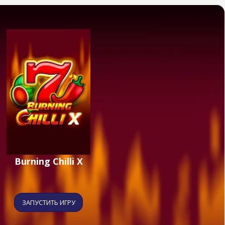
Burning Chilli X
ЗАПУСТИТЬ ИГРУ