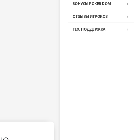
БОНУСЫ POKER DOM
ОТЗЫВЫ ИГРОКОВ
ТЕХ. ПОДДЕРЖКА
но