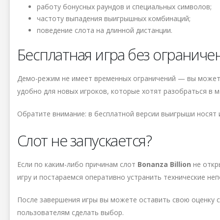
работу бонусных раундов и специальных символов;
частоту выпадения выигрышных комбинаций;
поведение слота на длинной дистанции.
Бесплатная игра без ограниче
Демо-режим не имеет временных ограничений — вы может
удобно для новых игроков, которые хотят разобраться в м
Обратите внимание: в бесплатной версии выигрыши носят 
Слот не запускается?
Если по каким-либо причинам слот
Bonanza Billion
не откр
игру и постараемся оперативно устранить технические неп
После завершения игры вы можете оставить свою оценку 
пользователям сделать выбор.