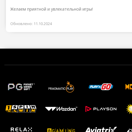
Желаем приятной и увлекательной игры!
Обновлено:
11.10.2024