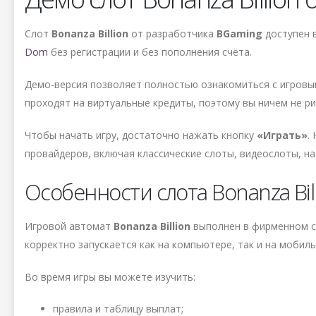
Слот
Bonanza Billion
от разработчика
BGaming
доступен 
Dom
без регистрации и без пополнения счёта.
Демо-версия позволяет полностью ознакомиться с игровы
проходят на виртуальные кредиты, поэтому вы ничем не ри
Чтобы начать игру, достаточно нажать кнопку
«Играть»
.
провайдеров, включая классические слоты, видеослоты, нас
Особенности слота Bonanza Bil
Игровой автомат
Bonanza Billion
выполнен в фирменном с
корректно запускается как на компьютере, так и на мобиль
Во время игры вы можете изучить:
правила и таблицу выплат;