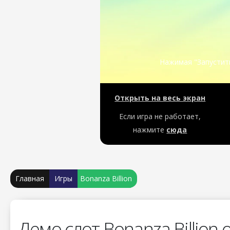
Нажимая "Запустить
Открыть на весь экран
Если игра не работает,
нажмите
сюда
Главная
Игры
Bonanza Billion
Демо слот Bonanza Billion