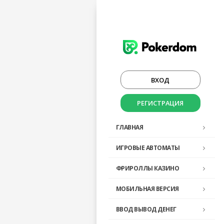
ВХОД
РЕГИСТРАЦИЯ
ГЛАВНАЯ
ИГРОВЫЕ АВТОМАТЫ
ФРИРОЛЛЫ КАЗИНО
МОБИЛЬНАЯ ВЕРСИЯ
ВВОД ВЫВОД ДЕНЕГ