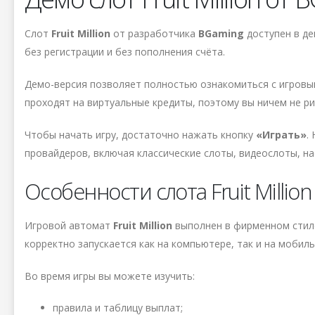
Слот
Fruit Million
от разработчика
BGaming
доступен в де
без регистрации и без пополнения счёта.
Демо-версия позволяет полностью ознакомиться с игровы
проходят на виртуальные кредиты, поэтому вы ничем не ри
Чтобы начать игру, достаточно нажать кнопку
«Играть»
.
провайдеров, включая классические слоты, видеослоты, нас
Особенности слота Fruit Million
Игровой автомат
Fruit Million
выполнен в фирменном стил
корректно запускается как на компьютере, так и на мобиль
Во время игры вы можете изучить:
правила и таблицу выплат;