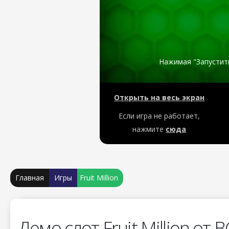
Нажимая "Запустить
Открыть на весь экран
Если игра не работает,
нажмите
сюда
Главная
Игры
Fruit Million
Демо слот Fruit Million о