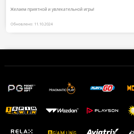
Желаем приятной и увлекательной игры!
Обновлено:
11.10.2024