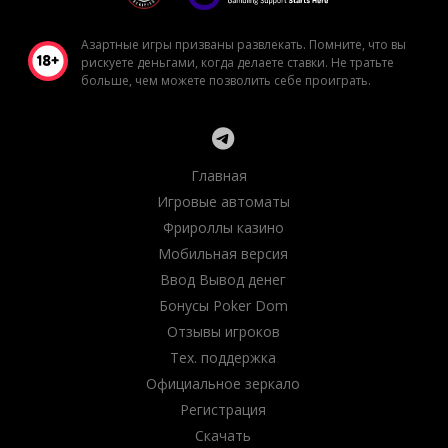
Азартные игры призваны развлекать. Помните, что вы
рискуете деньгами, когда делаете ставки. Не тратьте
больше, чем можете позволить себе проиграть.
Главная
Игровые автоматы
Фрироллы казино
Мобильная версия
Ввод Вывод денег
Бонусы Poker Dom
Отзывы игроков
Тех. поддержка
Официальное зеркало
Регистрация
Скачать