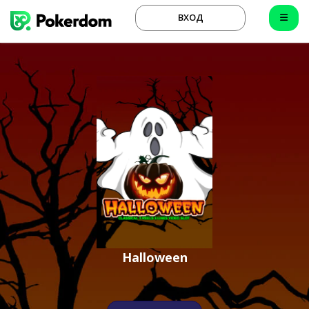
ВХОД
Halloween