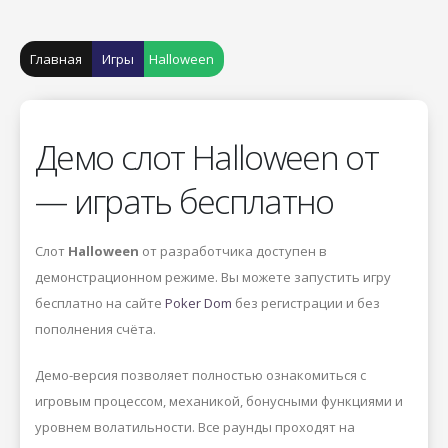
Главная
Игры
Halloween
Демо слот Halloween от
— играть бесплатно
Слот
Halloween
от разработчика
доступен в
демонстрационном режиме. Вы можете запустить игру
бесплатно на сайте
Poker Dom
без регистрации и без
пополнения счёта.
Демо-версия позволяет полностью ознакомиться с
игровым процессом, механикой, бонусными функциями и
уровнем волатильности. Все раунды проходят на