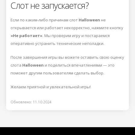
Слот не запускается?
Если по каким-либо причинам слот
Halloween
не
открывается или работает некорректно, нажмите кнопку
«Не работает»
. Мы проверим игру и постараемся
оперативно устранить технические неполадки.
После завершения игры вы можете оставить свою оценку
слота
Halloween
и поделиться впечатлениями — это
поможет другим пользователям сделать выбор.
Желаем приятной и увлекательной игры!
Обновлено:
11.10.2024