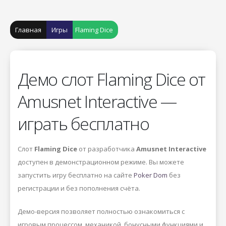
Главная
Игры
Flaming Dice
Демо слот Flaming Dice от
Amusnet Interactive —
играть бесплатно
Слот
Flaming Dice
от разработчика
Amusnet Interactive
доступен в демонстрационном режиме. Вы можете
запустить игру бесплатно на сайте
Poker Dom
без
регистрации и без пополнения счёта.
Демо-версия позволяет полностью ознакомиться с
игровым процессом, механикой, бонусными функциями и