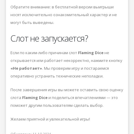
Обратите внимание: в бесплатной версии выигрыши
носят исключительно ознакомительный характер и не
могут быть выведены.
Слот не запускается?
Если по каким-либо причинам слот
Flaming Dice
не
открывается или работает некорректно, нажмите кнопку
«Не работает»
. Мы проверим игру и постараемся
оперативно устранить технические неполадки.
После завершения игры вы можете оставить свою оценку
слота
Flaming Dice
и поделиться впечатлениями — это
поможет другим пользователям сделать выбор.
Желаем приятной и увлекательной игры!
Обновлено:
11.10.2024