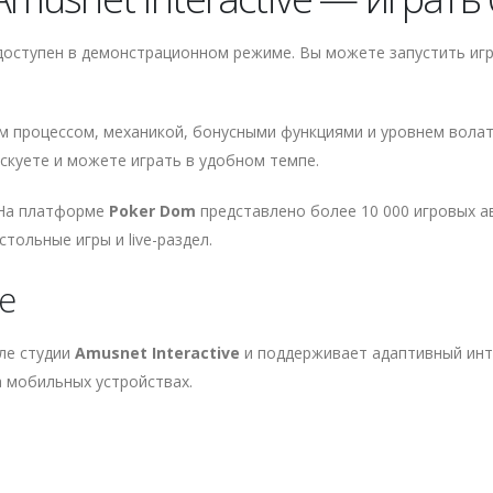
оступен в демонстрационном режиме. Вы можете запустить игр
м процессом, механикой, бонусными функциями и уровнем волат
скуете и можете играть в удобном темпе.
 На платформе
Poker Dom
представлено более 10 000 игровых 
тольные игры и live-раздел.
e
ле студии
Amusnet Interactive
и поддерживает адаптивный инт
а мобильных устройствах.