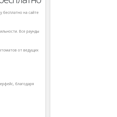
у бесплатно на сайте
ильности. Все раунды
автоматов от ведущих
ерфейс, благодаря