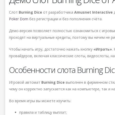
Слот
Burning Dice
от разработчика
Amusnet Interactive
д
Poker Dom
без регистрации и без пополнения счёта.
Демо-версия позволяет полностью ознакомиться с игровы
проходят на виртуальные кредиты, поэтому вы ничем не ри
Чтобы начать игру, достаточно нажать кнопку
«Играть»
.
провайдеров, включая классические слоты, видеослоты, нас
Особенности слота Burning Dic
Игровой автомат
Burning Dice
выполнен в фирменном сти
чему он корректно запускается как на компьютере, так и н
Во время игры вы можете изучить:
правила и таблицу выплат;