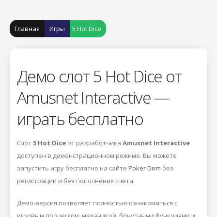
Главная
Игры
5 Hot Dice
Демо слот 5 Hot Dice от
Amusnet Interactive —
играть бесплатно
Слот
5 Hot Dice
от разработчика
Amusnet Interactive
доступен в демонстрационном режиме. Вы можете
запустить игру бесплатно на сайте
Poker Dom
без
регистрации и без пополнения счёта.
Демо-версия позволяет полностью ознакомиться с
игровым процессом, механикой, бонусными функциями и