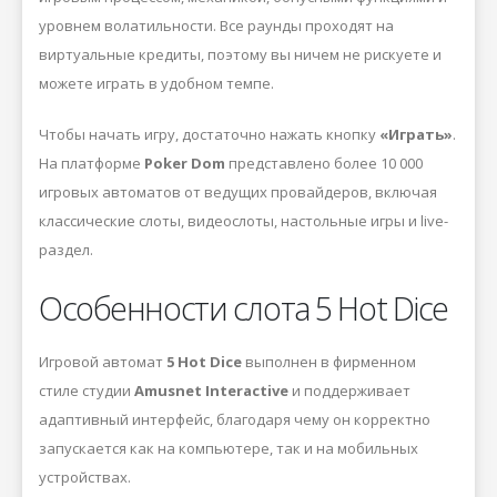
уровнем волатильности. Все раунды проходят на
виртуальные кредиты, поэтому вы ничем не рискуете и
можете играть в удобном темпе.
Чтобы начать игру, достаточно нажать кнопку
«Играть»
.
На платформе
Poker Dom
представлено более 10 000
игровых автоматов от ведущих провайдеров, включая
классические слоты, видеослоты, настольные игры и live-
раздел.
Особенности слота 5 Hot Dice
Игровой автомат
5 Hot Dice
выполнен в фирменном
стиле студии
Amusnet Interactive
и поддерживает
адаптивный интерфейс, благодаря чему он корректно
запускается как на компьютере, так и на мобильных
устройствах.