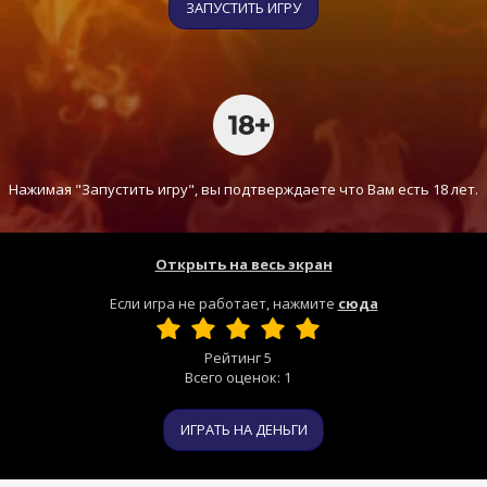
ЗАПУСТИТЬ ИГРУ
Нажимая "Запустить игру", вы подтверждаете что Вам есть 18 лет.
Открыть на весь экран
Если игра не работает, нажмите
сюда
Рейтинг
5
Всего оценок:
1
ИГРАТЬ НА ДЕНЬГИ