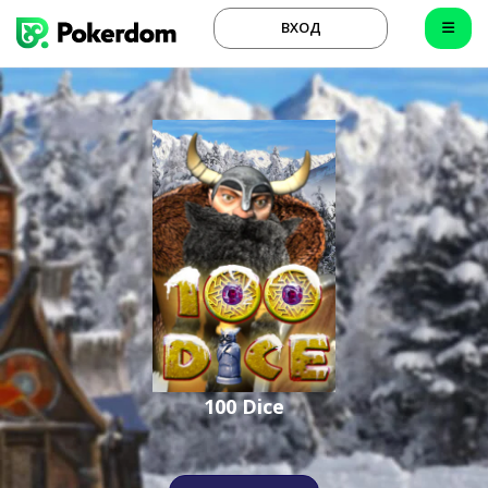
ВХОД
100 Dice