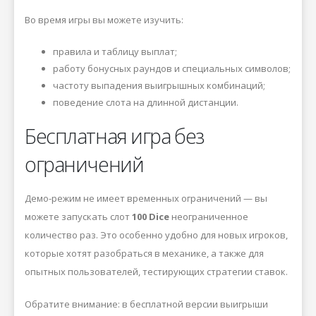
Во время игры вы можете изучить:
правила и таблицу выплат;
работу бонусных раундов и специальных символов;
частоту выпадения выигрышных комбинаций;
поведение слота на длинной дистанции.
Бесплатная игра без
ограничений
Демо-режим не имеет временных ограничений — вы
можете запускать слот
100 Dice
неограниченное
количество раз. Это особенно удобно для новых игроков,
которые хотят разобраться в механике, а также для
опытных пользователей, тестирующих стратегии ставок.
Обратите внимание: в бесплатной версии выигрыши