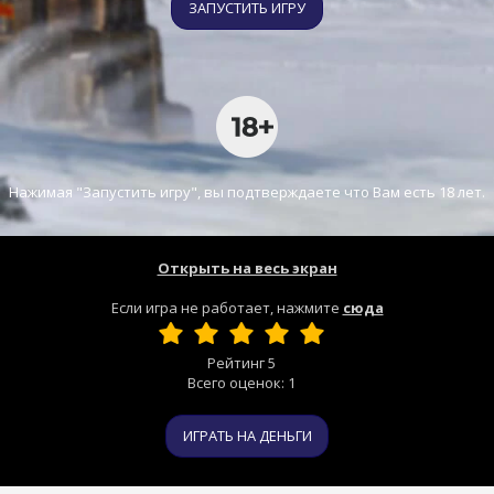
ЗАПУСТИТЬ ИГРУ
Нажимая "Запустить игру", вы подтверждаете что Вам есть 18 лет.
Открыть на весь экран
Если игра не работает, нажмите
сюда
Рейтинг
5
Всего оценок:
1
ИГРАТЬ НА ДЕНЬГИ