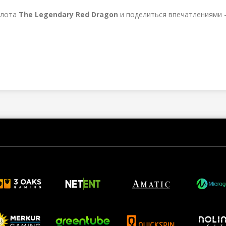
слота
The Legendary Red Dragon
и поделиться впечатлениями 