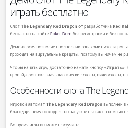
играть бесплатно
Слот
The Legendary Red Dragon
от разработчика
Red Ra
бесплатно на сайте
Poker Dom
без регистрации и без попо
Демо-версия позволяет полностью ознакомиться с игровы
проходят на виртуальные кредиты, поэтому вы ничем не ри
Чтобы начать игру, достаточно нажать кнопку
«Играть»
.
провайдеров, включая классические слоты, видеослоты, нас
Особенности слота The Legend
Игровой автомат
The Legendary Red Dragon
выполнен в 
благодаря чему он корректно запускается как на компьюте
Во время игры вы можете изучить: