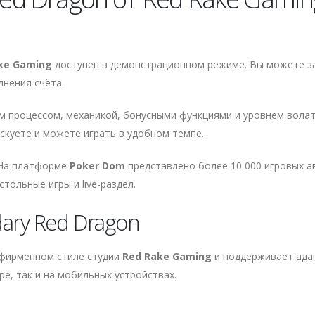
ke Gaming
доступен в демонстрационном режиме. Вы можете за
лнения счёта.
м процессом, механикой, бонусными функциями и уровнем волат
скуете и можете играть в удобном темпе.
 На платформе
Poker Dom
представлено более 10 000 игровых 
тольные игры и live-раздел.
ary Red Dragon
фирменном стиле студии
Red Rake Gaming
и поддерживает ада
ре, так и на мобильных устройствах.