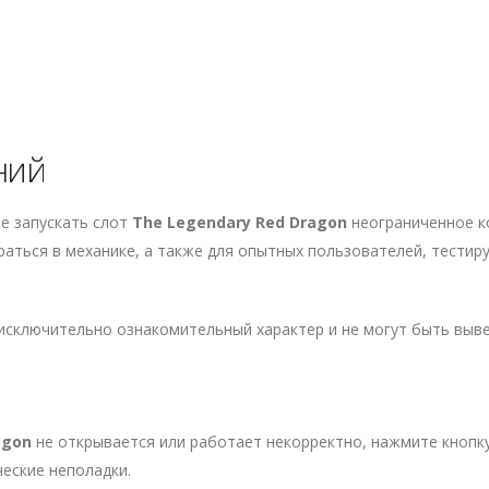
ний
е запускать слот
The Legendary Red Dragon
неограниченное ко
раться в механике, а также для опытных пользователей, тестир
исключительно ознакомительный характер и не могут быть выв
agon
не открывается или работает некорректно, нажмите кнопк
еские неполадки.