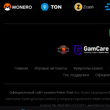
Главная
Игровые автоматы
Фрироллы казино
Тех. поддержка
Официал
Официальный сайт казино Poker Dom
Все права защищены © 200
Interactive Gaming Europe Limited, a company registered in Malta under N
License No. MGA/B2C/213/2011, awarded on Augus