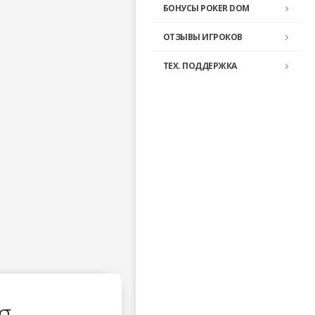
БОНУСЫ POKER DOM
ОТЗЫВЫ ИГРОКОВ
ТЕХ. ПОДДЕРЖКА
ng —