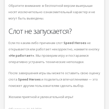
Обратите внимание: в бесплатной версии выигрыши
носят исключительно ознакомительный характер и не
могут быть выведены.
Слот не запускается?
Если по каким-либо причинам слот
Speed Heroes
не
открывается или работает некорректно, нажмите кнопку
«Не работает»
. Мы проверим игру и постараемся
оперативно устранить технические неполадки.
После завершения игры вы можете оставить свою оценку
слота
Speed Heroes
и поделиться впечатлениями — это
поможет другим пользователям сделать выбор.
Желаем приятной и увлекательной игры!
Обновлено:
11.10.2024