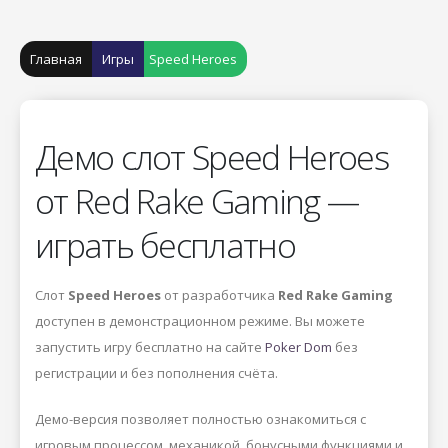
Главная
Игры
Speed Heroes
Демо слот Speed Heroes
от Red Rake Gaming —
играть бесплатно
Слот
Speed Heroes
от разработчика
Red Rake Gaming
доступен в демонстрационном режиме. Вы можете
запустить игру бесплатно на сайте
Poker Dom
без
регистрации и без пополнения счёта.
Демо-версия позволяет полностью ознакомиться с
игровым процессом, механикой, бонусными функциями и