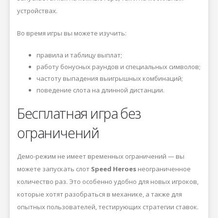
устройствах.
Во время игры вы можете изучить:
правила и таблицу выплат;
работу бонусных раундов и специальных символов;
частоту выпадения выигрышных комбинаций;
поведение слота на длинной дистанции.
Бесплатная игра без
ограничений
Демо-режим не имеет временных ограничений — вы
можете запускать слот
Speed Heroes
неограниченное
количество раз. Это особенно удобно для новых игроков,
которые хотят разобраться в механике, а также для
опытных пользователей, тестирующих стратегии ставок.