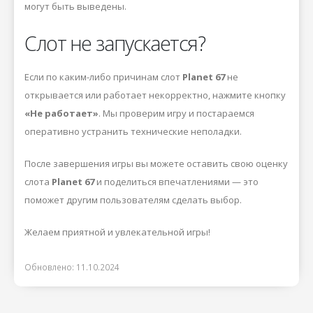
могут быть выведены.
Слот не запускается?
Если по каким-либо причинам слот
Planet 67
не
открывается или работает некорректно, нажмите кнопку
«Не работает»
. Мы проверим игру и постараемся
оперативно устранить технические неполадки.
После завершения игры вы можете оставить свою оценку
слота
Planet 67
и поделиться впечатлениями — это
поможет другим пользователям сделать выбор.
Желаем приятной и увлекательной игры!
Обновлено:
11.10.2024