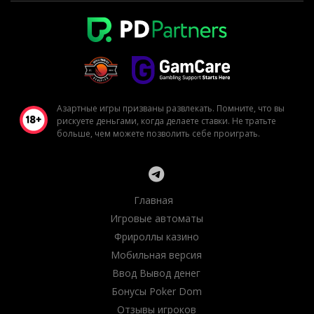
Азартные игры призваны развлекать. Помните, что вы
рискуете деньгами, когда делаете ставки. Не тратьте
больше, чем можете позволить себе проиграть.
Главная
Игровые автоматы
Фрироллы казино
Мобильная версия
Ввод Вывод денег
Бонусы Poker Dom
Отзывы игроков