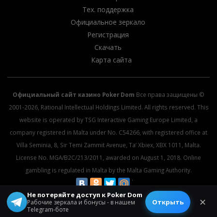
Тех. поддержка
Официальное зеркало
Регистрация
Скачать
Карта сайта
Официальный сайт казино Poker Dom
Все права защищены ©
2001-2026, Rational Intellectual Holdings Limited. All rights reserved. This
website is operated by TSG Interactive Gaming Europe Limited, a
company registered in Malta under No. C54266, with registered office at
Villa Seminia, 8, Sir Temi Zammit Avenue, Ta’ Xbiex, XBX 1011, Malta.
License No. MGA/B2C/213/2011, awarded on August 1, 2018. Online
gambling is regulated in Malta by the Malta Gaming Authority.
Не потеряйте доступ к Poker Dom
© 2026 All rights reserved.
✕
Открыть
Рабочие зеркала и бонусы - в нашем
Telegram-боте