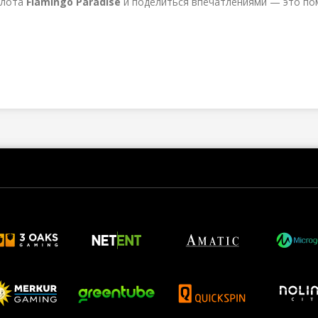
слота
Flamingo Paradise
и поделиться впечатлениями — это по