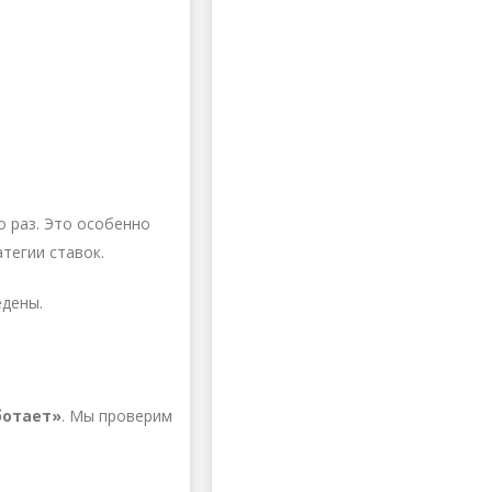
 раз. Это особенно
тегии ставок.
едены.
ботает»
. Мы проверим