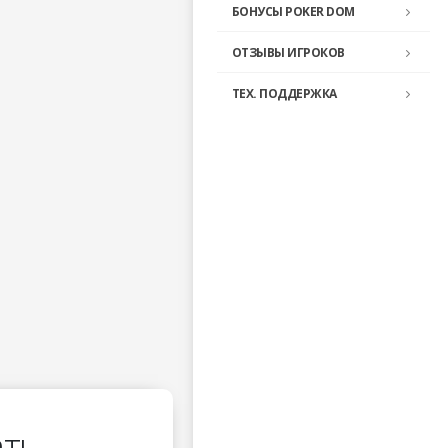
БОНУСЫ POKER DOM
ОТЗЫВЫ ИГРОКОВ
ТЕХ. ПОДДЕРЖКА
ать