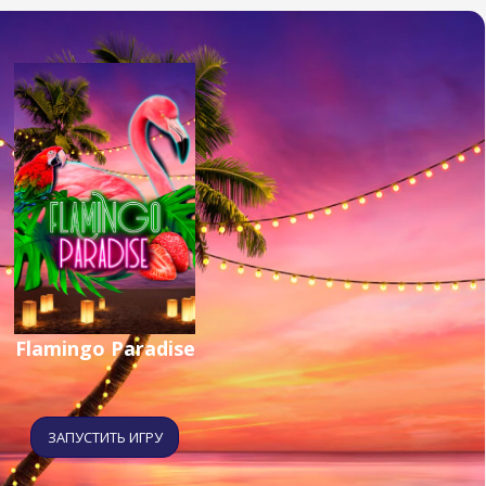
Flamingo Paradise
ЗАПУСТИТЬ ИГРУ