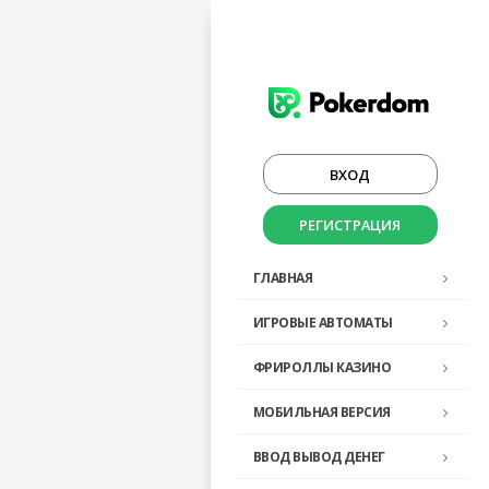
ВХОД
РЕГИСТРАЦИЯ
ГЛАВНАЯ
ИГРОВЫЕ АВТОМАТЫ
ФРИРОЛЛЫ КАЗИНО
МОБИЛЬНАЯ ВЕРСИЯ
ВВОД ВЫВОД ДЕНЕГ