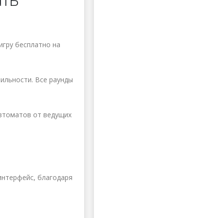
игру бесплатно на
ильности. Все раунды
автоматов от ведущих
интерфейс, благодаря