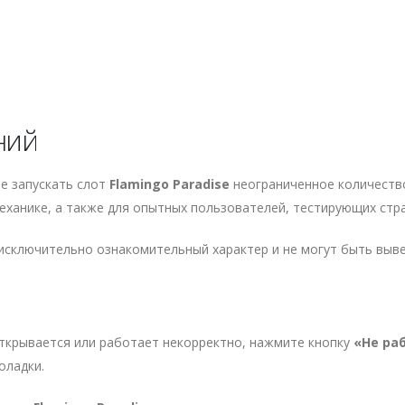
ний
е запускать слот
Flamingo Paradise
неограниченное количество
еханике, а также для опытных пользователей, тестирующих стра
исключительно ознакомительный характер и не могут быть выв
ткрывается или работает некорректно, нажмите кнопку
«Не ра
оладки.