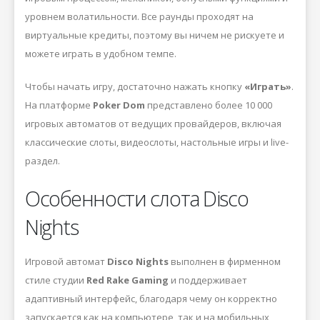
уровнем волатильности. Все раунды проходят на
виртуальные кредиты, поэтому вы ничем не рискуете и
можете играть в удобном темпе.
Чтобы начать игру, достаточно нажать кнопку
«Играть»
.
На платформе
Poker Dom
представлено более 10 000
игровых автоматов от ведущих провайдеров, включая
классические слоты, видеослоты, настольные игры и live-
раздел.
Особенности слота Disco
Nights
Игровой автомат
Disco Nights
выполнен в фирменном
стиле студии
Red Rake Gaming
и поддерживает
адаптивный интерфейс, благодаря чему он корректно
запускается как на компьютере, так и на мобильных