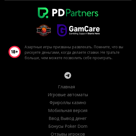
Азартные игры призваны развлекать. Помните, что вы
рискуете деньгами, когда делаете ставки. Не тратьте
больше, чем можете позволить себе проиграть.
Главная
Игровые автоматы
Фрироллы казино
Мобильная версия
Ввод Вывод денег
Бонусы Poker Dom
Отзывы игроков