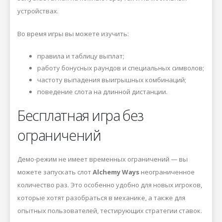
устройствах.
Во время игры вы можете изучить:
правила и таблицу выплат;
работу бонусных раундов и специальных символов;
частоту выпадения выигрышных комбинаций;
поведение слота на длинной дистанции.
Бесплатная игра без
ограничений
Демо-режим не имеет временных ограничений — вы
можете запускать слот
Alchemy Ways
неограниченное
количество раз. Это особенно удобно для новых игроков,
которые хотят разобраться в механике, а также для
опытных пользователей, тестирующих стратегии ставок.