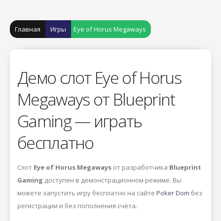
Главная
Игры
Eye of Horus Megaways
Демо слот Eye of Horus
Megaways от Blueprint
Gaming — играть
бесплатно
Слот
Eye of Horus Megaways
от разработчика
Blueprint
Gaming
доступен в демонстрационном режиме. Вы
можете запустить игру бесплатно на сайте
Poker Dom
без
регистрации и без пополнения счёта.