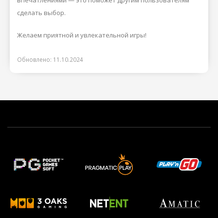
сделать выбор.
Желаем приятной и увлекательной игры!
Обновлено:
11.10.2024