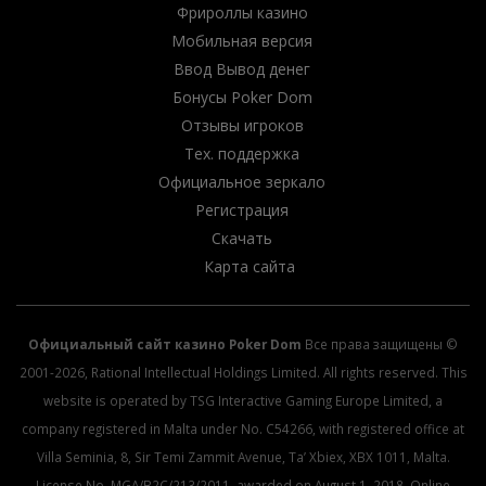
Фрироллы казино
Мобильная версия
Ввод Вывод денег
Бонусы Poker Dom
Отзывы игроков
Тех. поддержка
Официальное зеркало
Регистрация
Скачать
Карта сайта
Официальный сайт казино Poker Dom
Все права защищены ©
2001-2026, Rational Intellectual Holdings Limited. All rights reserved. This
website is operated by TSG Interactive Gaming Europe Limited, a
company registered in Malta under No. C54266, with registered office at
Villa Seminia, 8, Sir Temi Zammit Avenue, Ta’ Xbiex, XBX 1011, Malta.
License No. MGA/B2C/213/2011, awarded on August 1, 2018. Online