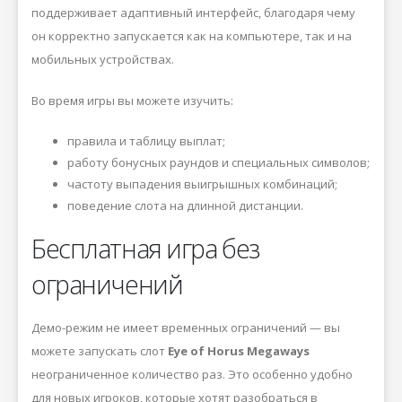
поддерживает адаптивный интерфейс, благодаря чему
он корректно запускается как на компьютере, так и на
мобильных устройствах.
Во время игры вы можете изучить:
правила и таблицу выплат;
работу бонусных раундов и специальных символов;
частоту выпадения выигрышных комбинаций;
поведение слота на длинной дистанции.
Бесплатная игра без
ограничений
Демо-режим не имеет временных ограничений — вы
можете запускать слот
Eye of Horus Megaways
неограниченное количество раз. Это особенно удобно
для новых игроков, которые хотят разобраться в