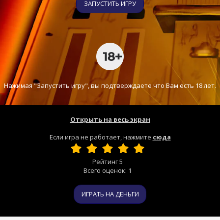
ЗАПУСТИТЬ ИГРУ
Нажимая "Запустить игру", вы подтверждаете что Вам есть 18 лет.
Открыть на весь экран
Если игра не работает, нажмите
сюда
Рейтинг
5
Всего оценок:
1
ИГРАТЬ НА ДЕНЬГИ