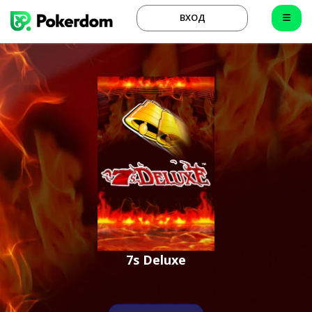
ВХОД
7s Deluxe