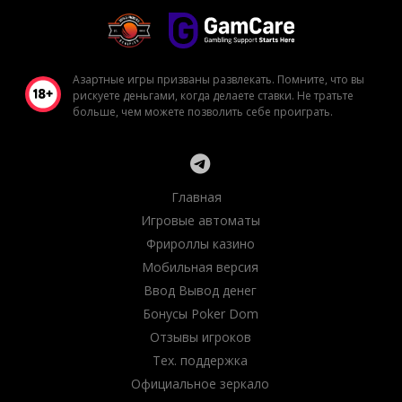
Азартные игры призваны развлекать. Помните, что вы
рискуете деньгами, когда делаете ставки. Не тратьте
больше, чем можете позволить себе проиграть.
Главная
Игровые автоматы
Фрироллы казино
Мобильная версия
Ввод Вывод денег
Бонусы Poker Dom
Отзывы игроков
Тех. поддержка
Официальное зеркало