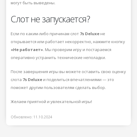
могут быть выведены.
Слот не запускается?
Если по каким-либо причинам слот
7s Deluxe
не
открывается или работает некорректно, нажмите кнопку
«Не работает»
. Мы проверим игру и постараемся
оперативно устранить технические неполадки.
После завершения игры вы можете оставить свою оценку
слота
7s Deluxe
и поделиться впечатлениями — это
поможет другим пользователям сделать выбор.
Желаем приятной и увлекательной игры!
Обновлено:
11.10.2024