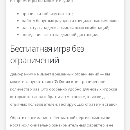
Во время игры вы можете изучить:
правила и таблицу выплат;
работу бонусных раундов и специальных символов;
частоту выпадения выигрышных комбинаций;
поведение слота на длинной дистанции.
Бесплатная игра без
ограничений
Демо-режим не имеет временных ограничений — вы
можете запускать слот
7s Deluxe
неограниченное
количество раз. Это особенно удобно для новых игроков,
которые хотят разобраться в механике, а также для
опытных пользователей, тестирующих стратегии ставок.
Обратите внимание: в бесплатной версии выигрыши
носят исключительно ознакомительный характер и не