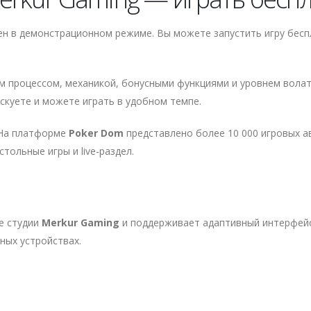
н в демонстрационном режиме. Вы можете запустить игру бесп
м процессом, механикой, бонусными функциями и уровнем волат
скуете и можете играть в удобном темпе.
 На платформе
Poker Dom
представлено более 10 000 игровых 
тольные игры и live-раздел.
е студии
Merkur Gaming
и поддерживает адаптивный интерфейс
ных устройствах.