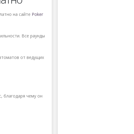
латно на сайте
Poker
ильности. Все раунды
автоматов от ведущих
, благодаря чему он