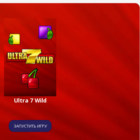
Ultra 7 Wild
ЗАПУСТИТЬ ИГРУ