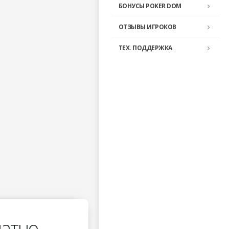
БОНУСЫ POKER DOM
ОТЗЫВЫ ИГРОКОВ
ТЕХ. ПОДДЕРЖКА
латно