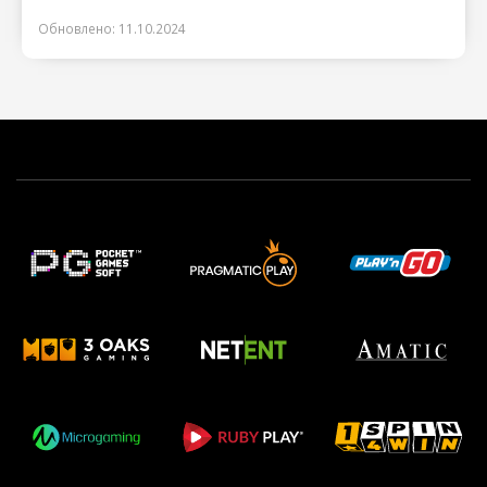
Обновлено:
11.10.2024