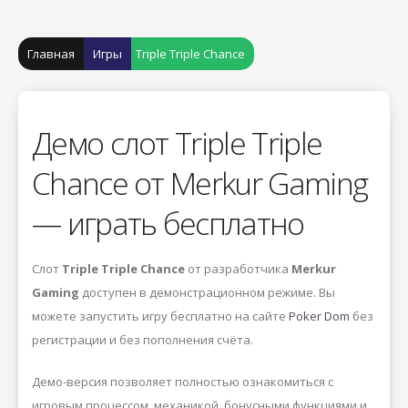
Главная
Игры
Triple Triple Chance
Демо слот Triple Triple
Chance от Merkur Gaming
— играть бесплатно
Слот
Triple Triple Chance
от разработчика
Merkur
Gaming
доступен в демонстрационном режиме. Вы
можете запустить игру бесплатно на сайте
Poker Dom
без
регистрации и без пополнения счёта.
Демо-версия позволяет полностью ознакомиться с
игровым процессом, механикой, бонусными функциями и