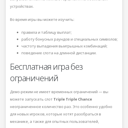
устройствах.
Во время игры вы можете изучить:
правила и таблицу выплат;
работу бонусных раундов и специальных символов;
частоту выпадения выигрышных комбинаций;
поведение слота на длинной дистанции.
Бесплатная игра без
ограничений
Демо-режим не имеет временных ограничений — вы
можете запускать слот
Triple Triple Chance
неограниченное количество раз. Это особенно удобно
для новых игроков, которые хотят разобраться в
механике, а также для опытных пользователей,