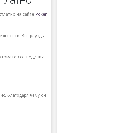
сплатно на сайте
Poker
ильности. Все раунды
автоматов от ведущих
йс, благодаря чему он