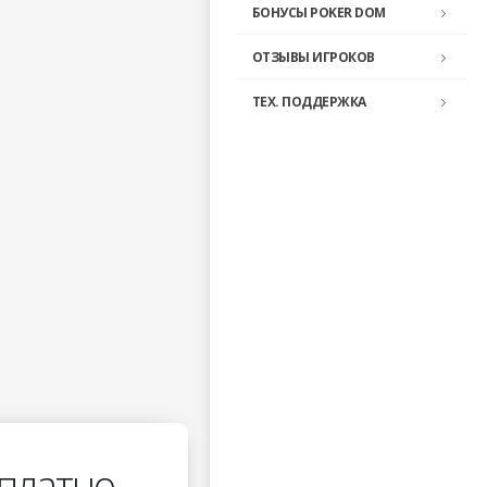
БОНУСЫ POKER DOM
ОТЗЫВЫ ИГРОКОВ
ТЕХ. ПОДДЕРЖКА
сплатно