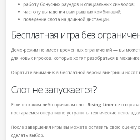
работу бонусных раундов и специальных символов;
частоту выпадения выигрышных комбинаций;
поведение слота на длинной дистанции.
Бесплатная игра без ограниче
Демо-режим не имеет временных ограничений — вы может
для новых игроков, которые хотят разобраться в механике
Обратите внимание: в бесплатной версии выигрыши носят 
Слот не запускается?
Если по каким-либо причинам слот
Rising Liner
не открыва
постараемся оперативно устранить технические неполадки
После завершения игры вы можете оставить свою оценку 
сделать выбор.