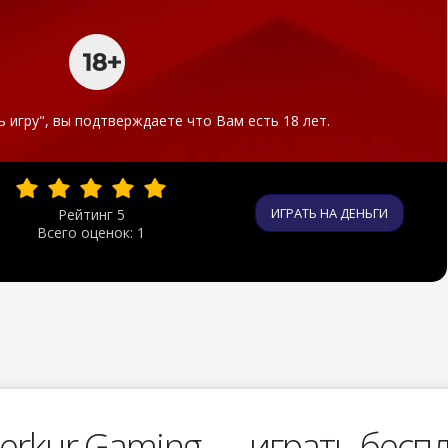
 игру", вы подтверждаете что Вам есть 18 лет.
ИГРАТЬ НА ДЕНЬГИ
Рейтинг
5
Всего оценок:
1
 Merkur Gaming — играть бесп