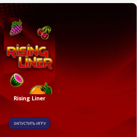
Rising Liner
ЗАПУСТИТЬ ИГРУ