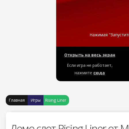
Нажимая "Запустить
Открыть на весь экран
Если игра не работает,
нажмите
сюда
Главная
Игры
Rising Liner
Демо слот Rising Liner от