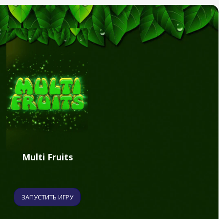
Multi Fruits
ЗАПУСТИТЬ ИГРУ