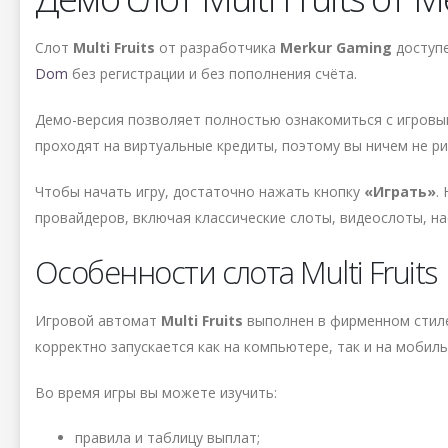
Слот
Multi Fruits
от разработчика
Merkur Gaming
доступе
Dom
без регистрации и без пополнения счёта.
Демо-версия позволяет полностью ознакомиться с игровы
проходят на виртуальные кредиты, поэтому вы ничем не ри
Чтобы начать игру, достаточно нажать кнопку
«Играть»
.
провайдеров, включая классические слоты, видеослоты, нас
Особенности слота Multi Fruits
Игровой автомат
Multi Fruits
выполнен в фирменном стил
корректно запускается как на компьютере, так и на мобиль
Во время игры вы можете изучить:
правила и таблицу выплат;