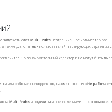
ний
е запускать слот
Multi Fruits
неограниченное количество раз. 
, а также для опытных пользователей, тестирующих стратегии с
исключительно ознакомительный характер и не могут быть выв
тся или работает некорректно, нажмите кнопку
«Не работает
.
слота
Multi Fruits
и поделиться впечатлениями — это поможет 