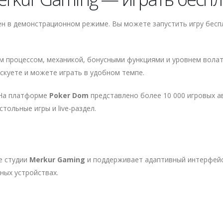
н в демонстрационном режиме. Вы можете запустить игру бесп
м процессом, механикой, бонусными функциями и уровнем волат
скуете и можете играть в удобном темпе.
 На платформе
Poker Dom
представлено более 10 000 игровых 
тольные игры и live-раздел.
е студии
Merkur Gaming
и поддерживает адаптивный интерфейс
ных устройствах.