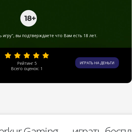
 игру", вы подтверждаете что Вам есть 18 лет.
ИГРАТЬ НА ДЕНЬГИ
Рейтинг
5
Всего оценок:
1
 Merkur Gaming — играть бесп