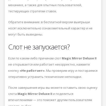
механике, а также для опытных пользователей,
тестирующих стратегии ставок.
Обратите внимание: в бесплатной версии выигрыши
носят исключительно ознакомительный характер и не
могут быть выведены.
Слот не запускается?
Если по каким-либо причинам слот
Magic Mirror Deluxe II
не открывается или работает некорректно, нажмите
кнопку
«Не работает»
. Мы проверим игру и постараемся
оперативно устранить технические неполадки.
После завершения игры вы можете оставить свою оценку
слота
Magic Mirror Deluxe II
и поделиться
впечатлениями — это поможет другим пользователям
сделать выбор.