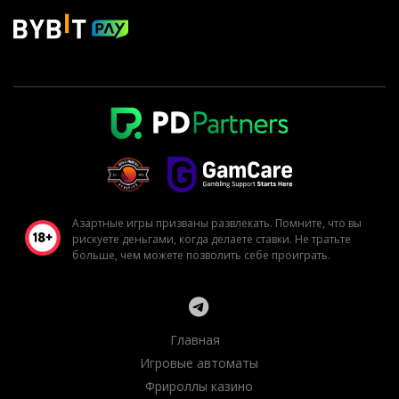
Азартные игры призваны развлекать. Помните, что вы
рискуете деньгами, когда делаете ставки. Не тратьте
больше, чем можете позволить себе проиграть.
Главная
Игровые автоматы
Фрироллы казино