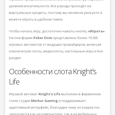
уровнем волатильности. Все раунды проходят на
виртуальные кредиты, поэтому вы ничем не рискуете и
можете играть в удобном темпе.
Чтобы начать игру, достаточно нажать кнопку
«Играть»
.
На платформе
Poker Dom
представлено более 10 000
игровых автоматов от ведущих провайдеров, включая
классические слоты, видеослоты, настольные игры и live-
раздел.
Особенности слота Knight's
Life
Игровой автомат
Knight's Life
выполнен в фирменном
стиле студии
Merkur Gaming
и поддерживает
адаптивный интерфейс, благодаря чему он корректно
запускается как на компьютере, так и на мобильных