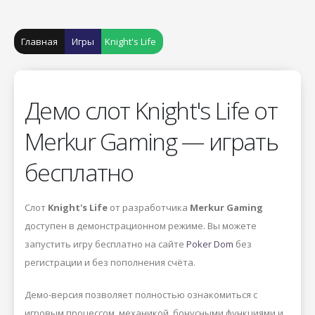
Главная
Игры
Knight's Life
Демо слот Knight's Life от
Merkur Gaming — играть
бесплатно
Слот
Knight's Life
от разработчика
Merkur Gaming
доступен в демонстрационном режиме. Вы можете
запустить игру бесплатно на сайте
Poker Dom
без
регистрации и без пополнения счёта.
Демо-версия позволяет полностью ознакомиться с
игровым процессом, механикой, бонусными функциями и