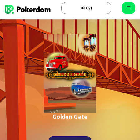
ВХОД
Golden Gate