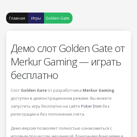
Главная
Игры
Golden Gate
Демо слот Golden Gate от
Merkur Gaming — играть
бесплатно
Слот
Golden Gate
от разработчика
Merkur Gaming
доступен в демонстрационном режиме. Вы можете
запустить игру бесплатно на сайте
Poker Dom
без
регистрации и без пополнения счёта.
Демо-версия позволяет полностью ознакомиться с
игровым процессом, механикой, бонусными функциями и