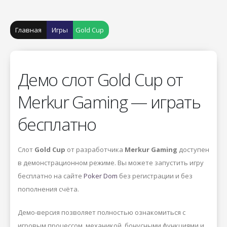
Главная
Игры
Gold Cup
Демо слот Gold Cup от
Merkur Gaming — играть
бесплатно
Слот
Gold Cup
от разработчика
Merkur Gaming
доступен
в демонстрационном режиме. Вы можете запустить игру
бесплатно на сайте
Poker Dom
без регистрации и без
пополнения счёта.
Демо-версия позволяет полностью ознакомиться с
игровым процессом, механикой, бонусными функциями и