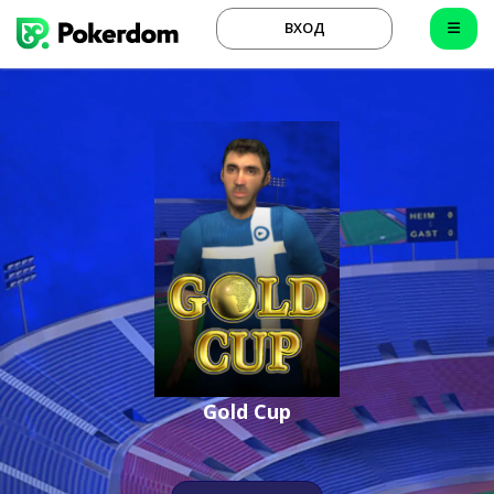
ВХОД
Gold Cup