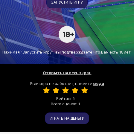
ЗАПУСТИТЬ ИГРУ
Нажимая "Запустить игру", вы подтверждаете что Вам есть 18 лет.
Открыть на весь экран
Если игра не работает, нажмите
сюда
Рейтинг
5
Всего оценок:
1
ИГРАТЬ НА ДЕНЬГИ