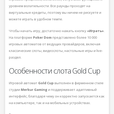
уровнем волатильности. Все раунды проходят на
виртуальные кредиты, поэтому вы ничем не рискуете и
можете играть в удобном темпе.
Чтобы начать игру, достаточно нажать кнопку
«Играть»
.
На платформе
Poker Dom
представлено более 10 000
игровых автоматов от ведущих провайдеров, включая
классические слоты, видеослоты, настольные игры и live-
раздел.
Особенности слота Gold Cup
Игровой автомат
Gold Cup
выполнен в фирменном стиле
студии
Merkur Gaming
и поддерживает адаптивный
интерфейс, благодаря чему он корректно запускается как
на компьютере, так и на мобильных устройствах.