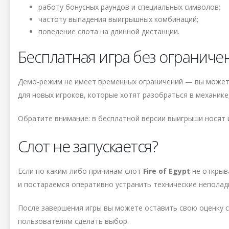
работу бонусных раундов и специальных символов;
частоту выпадения выигрышных комбинаций;
поведение слота на длинной дистанции.
Бесплатная игра без ограниче
Демо-режим не имеет временных ограничений — вы может
для новых игроков, которые хотят разобраться в механике
Обратите внимание: в бесплатной версии выигрыши носят 
Слот не запускается?
Если по каким-либо причинам слот
Fire of Egypt
не открыв
и постараемся оперативно устранить технические неполад
После завершения игры вы можете оставить свою оценку 
пользователям сделать выбор.