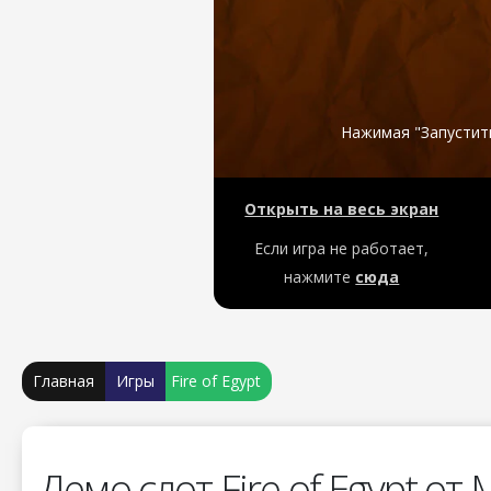
Нажимая "Запустить
Открыть на весь экран
Если игра не работает,
нажмите
сюда
Главная
Игры
Fire of Egypt
Демо слот Fire of Egypt о