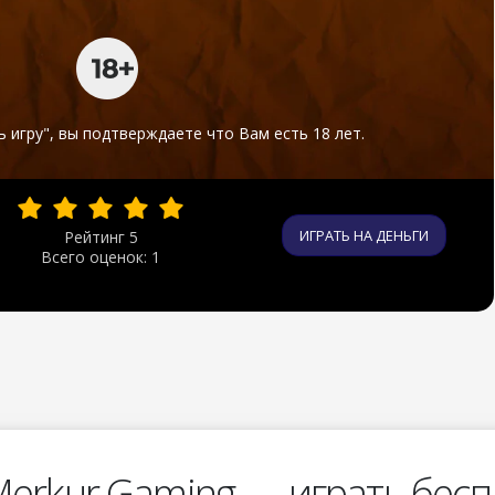
 игру", вы подтверждаете что Вам есть 18 лет.
ИГРАТЬ НА ДЕНЬГИ
Рейтинг
5
Всего оценок:
1
т Merkur Gaming — играть бес