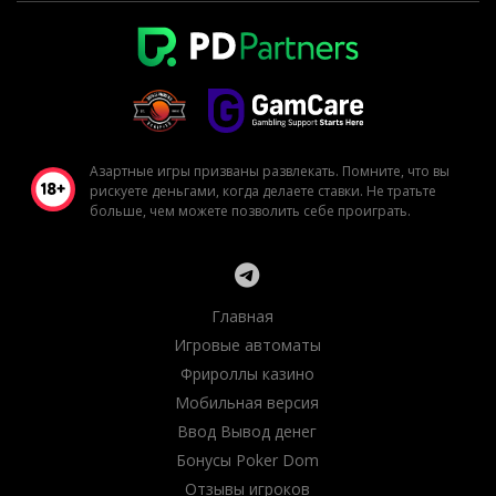
Азартные игры призваны развлекать. Помните, что вы
рискуете деньгами, когда делаете ставки. Не тратьте
больше, чем можете позволить себе проиграть.
Главная
Игровые автоматы
Фрироллы казино
Мобильная версия
Ввод Вывод денег
Бонусы Poker Dom
Отзывы игроков