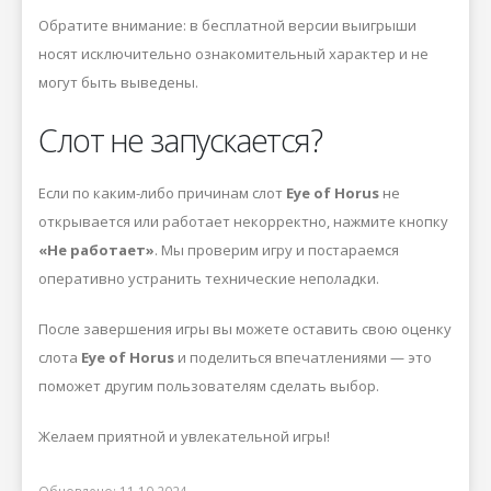
Обратите внимание: в бесплатной версии выигрыши
носят исключительно ознакомительный характер и не
могут быть выведены.
Слот не запускается?
Если по каким-либо причинам слот
Eye of Horus
не
открывается или работает некорректно, нажмите кнопку
«Не работает»
. Мы проверим игру и постараемся
оперативно устранить технические неполадки.
После завершения игры вы можете оставить свою оценку
слота
Eye of Horus
и поделиться впечатлениями — это
поможет другим пользователям сделать выбор.
Желаем приятной и увлекательной игры!
Обновлено:
11.10.2024