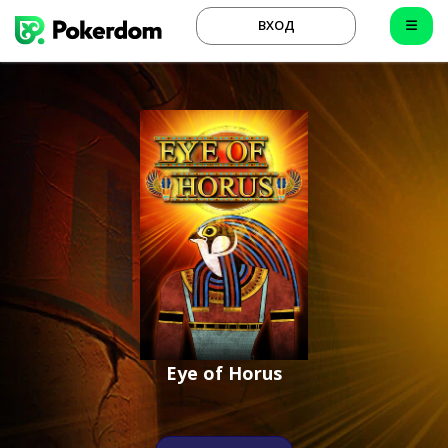
ВХОД
Eye of Horus