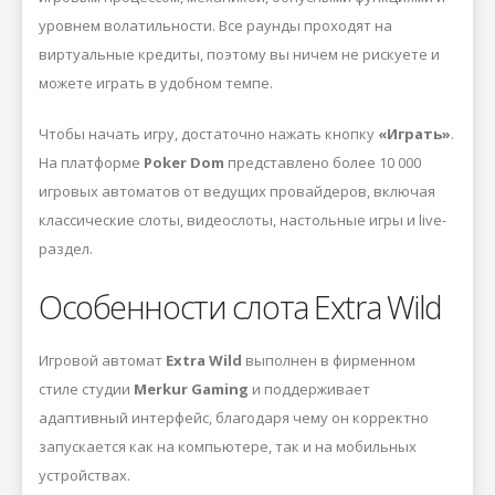
уровнем волатильности. Все раунды проходят на
виртуальные кредиты, поэтому вы ничем не рискуете и
можете играть в удобном темпе.
Чтобы начать игру, достаточно нажать кнопку
«Играть»
.
На платформе
Poker Dom
представлено более 10 000
игровых автоматов от ведущих провайдеров, включая
классические слоты, видеослоты, настольные игры и live-
раздел.
Особенности слота Extra Wild
Игровой автомат
Extra Wild
выполнен в фирменном
стиле студии
Merkur Gaming
и поддерживает
адаптивный интерфейс, благодаря чему он корректно
запускается как на компьютере, так и на мобильных
устройствах.