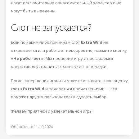
носят исключительно ознакомительный характер и не
могут быть выведены.
Слот не запускается?
Если по каким-либо причинам слот
Extra Wild
не
открывается или работает некорректно, нажмите кнопку
«Не работает»
. Мы проверим игру и постараемся
оперативно устранить технические неполадки.
После завершения игры вы можете оставить свою оценку
слота
Extra Wild
и поделиться впечатлениями — это
поможет другим пользователям сделать выбор.
Желаем приятной и увлекательной игры!
Обновлено:
11.10.2024