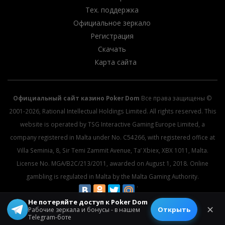
Тех. поддержка
Официальное зеркало
Регистрация
Скачать
Карта сайта
Официальный сайт казино Poker Dom
Все права защищены ©
2001-2026, Rational Intellectual Holdings Limited. All rights reserved. This
website is operated by TSG Interactive Gaming Europe Limited, a
company registered in Malta under No. C54266, with registered office at
Villa Seminia, 8, Sir Temi Zammit Avenue, Ta’ Xbiex, XBX 1011, Malta.
License No. MGA/B2C/213/2011, awarded on August 1, 2018. Online
gambling is regulated in Malta by the Malta Gaming Authority.
Не потеряйте доступ к Poker Dom
© 2026 All rights reserved.
✕
Открыть
Рабочие зеркала и бонусы - в нашем
Telegram-боте