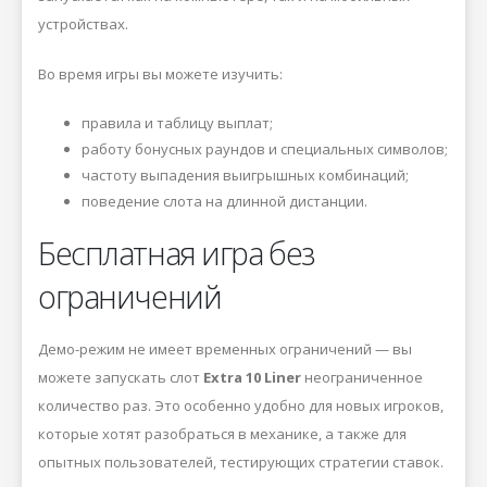
устройствах.
Во время игры вы можете изучить:
правила и таблицу выплат;
работу бонусных раундов и специальных символов;
частоту выпадения выигрышных комбинаций;
поведение слота на длинной дистанции.
Бесплатная игра без
ограничений
Демо-режим не имеет временных ограничений — вы
можете запускать слот
Extra 10 Liner
неограниченное
количество раз. Это особенно удобно для новых игроков,
которые хотят разобраться в механике, а также для
опытных пользователей, тестирующих стратегии ставок.