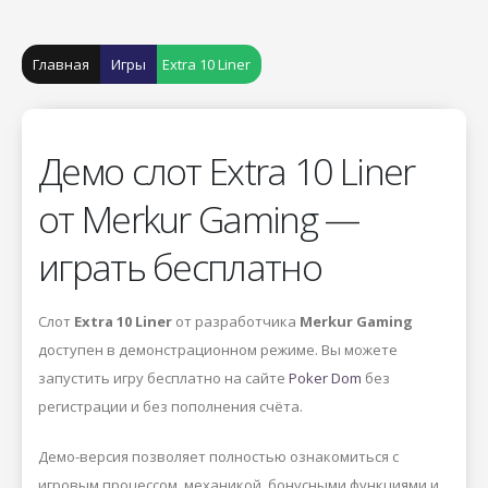
Главная
Игры
Extra 10 Liner
Демо слот Extra 10 Liner
от Merkur Gaming —
играть бесплатно
Слот
Extra 10 Liner
от разработчика
Merkur Gaming
доступен в демонстрационном режиме. Вы можете
запустить игру бесплатно на сайте
Poker Dom
без
регистрации и без пополнения счёта.
Демо-версия позволяет полностью ознакомиться с
игровым процессом, механикой, бонусными функциями и