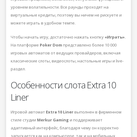
уровнем волатильности. Все раунды проходят на
виртуальные кредиты, поэтому вы ничем не рискуете и
можете играть в удобном темпе.
Чтобы начать игру, достаточно нажать кнопку
«Играть»
.
На платформе
Poker Dom
представлено более 10 000
игровых автоматов от ведущих провайдеров, включая
классические слоты, видеослоты, настольные игры и live-
раздел.
Особенности слота Extra 10
Liner
Игровой автомат
Extra 10 Liner
выполнен в фирменном
стиле студии
Merkur Gaming
и поддерживает
адаптивный интерфейс, благодаря чему он корректно
запускается как на компьютере, так и на мобильных