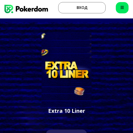
ВХОД
Extra 10 Liner