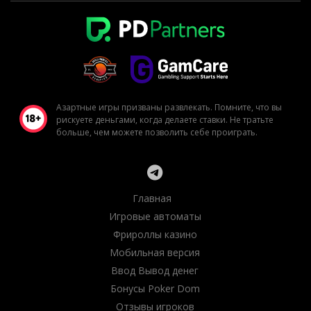
Азартные игры призваны развлекать. Помните, что вы
рискуете деньгами, когда делаете ставки. Не тратьте
больше, чем можете позволить себе проиграть.
Главная
Игровые автоматы
Фрироллы казино
Мобильная версия
Ввод Вывод денег
Бонусы Poker Dom
Отзывы игроков