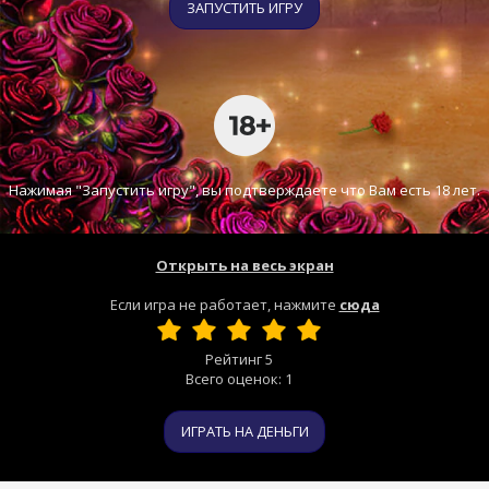
ЗАПУСТИТЬ ИГРУ
Нажимая "Запустить игру", вы подтверждаете что Вам есть 18 лет.
Открыть на весь экран
Если игра не работает, нажмите
сюда
Рейтинг
5
Всего оценок:
1
ИГРАТЬ НА ДЕНЬГИ