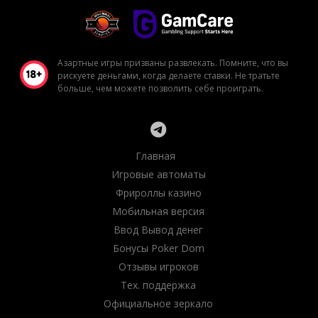
Азартные игры призваны развлекать. Помните, что вы
рискуете деньгами, когда делаете ставки. Не тратьте
больше, чем можете позволить себе проиграть.
Главная
Игровые автоматы
Фрироллы казино
Мобильная версия
Ввод Вывод денег
Бонусы Poker Dom
Отзывы игроков
Тех. поддержка
Официальное зеркало