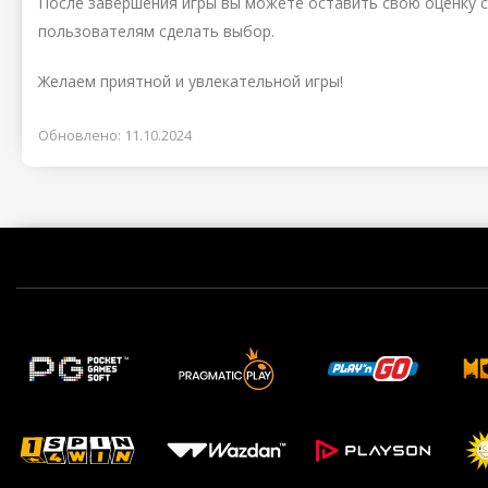
После завершения игры вы можете оставить свою оценку 
пользователям сделать выбор.
Желаем приятной и увлекательной игры!
Обновлено:
11.10.2024