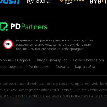
Азартные игры призваны развлекать. Помните, что вы
рискуете деньгами, когда делаете ставки. Не тратьте
больше, чем можете позволить себе проиграть.
Мобильная версия
Ввод Вывод денег
Бонусы Poker Dom
ьное зеркало
Регистрация
Скачать
Карта сайта
1-2026, Rational Intellectual Holdings Limited. All rights reserved. This 
o. C54266, with registered office at Villa Seminia, 8, Sir Temi Zammit Avenu
t 1, 2018. Online gambling is regulated in Malta by the Malta Gaming Autho