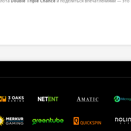
слота
Double Triple Chance
и поделиться впечатлениями — это