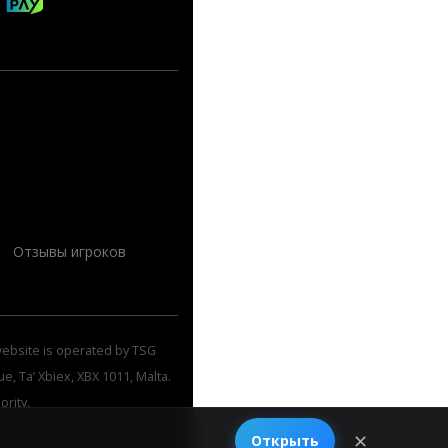
Отзывы игроков
website is operated by TSG
e, Ta’ Xbiex, XBX 1011, Malta.
rity.
✕
Открыть