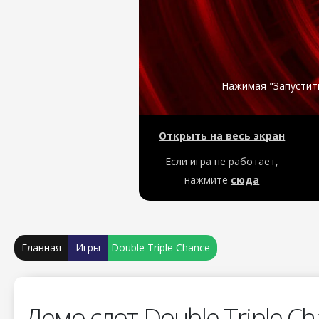
Нажимая "Запустить
Открыть на весь экран
Если игра не работает,
нажмите
сюда
Главная
Игры
Double Triple Chance
Демо слот Double Triple C