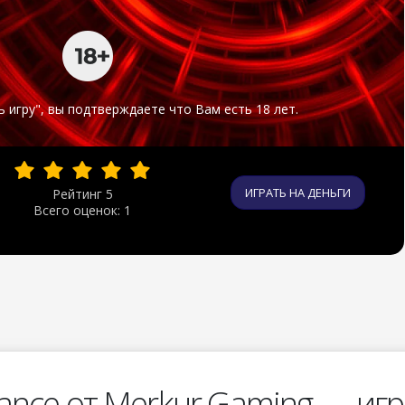
 игру", вы подтверждаете что Вам есть 18 лет.
ИГРАТЬ НА ДЕНЬГИ
Рейтинг
5
Всего оценок:
1
hance от Merkur Gaming — иг