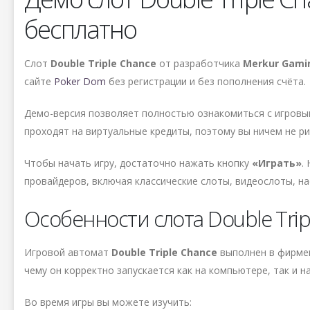
бесплатно
Слот
Double Triple Chance
от разработчика
Merkur Gami
сайте
Poker Dom
без регистрации и без пополнения счёта.
Демо-версия позволяет полностью ознакомиться с игровы
проходят на виртуальные кредиты, поэтому вы ничем не ри
Чтобы начать игру, достаточно нажать кнопку
«Играть»
.
провайдеров, включая классические слоты, видеослоты, нас
Особенности слота Double Trip
Игровой автомат
Double Triple Chance
выполнен в фирме
чему он корректно запускается как на компьютере, так и н
Во время игры вы можете изучить: