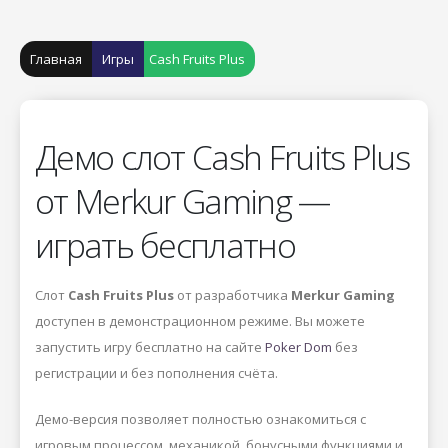
Главная
Игры
Cash Fruits Plus
Демо слот Cash Fruits Plus
от Merkur Gaming —
играть бесплатно
Слот
Cash Fruits Plus
от разработчика
Merkur Gaming
доступен в демонстрационном режиме. Вы можете
запустить игру бесплатно на сайте
Poker Dom
без
регистрации и без пополнения счёта.
Демо-версия позволяет полностью ознакомиться с
игровым процессом, механикой, бонусными функциями и