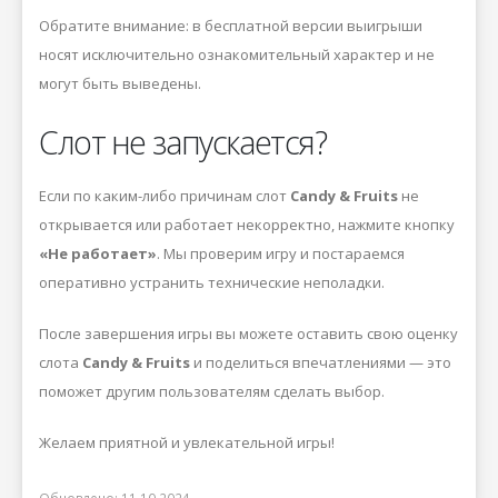
Обратите внимание: в бесплатной версии выигрыши
носят исключительно ознакомительный характер и не
могут быть выведены.
Слот не запускается?
Если по каким-либо причинам слот
Candy & Fruits
не
открывается или работает некорректно, нажмите кнопку
«Не работает»
. Мы проверим игру и постараемся
оперативно устранить технические неполадки.
После завершения игры вы можете оставить свою оценку
слота
Candy & Fruits
и поделиться впечатлениями — это
поможет другим пользователям сделать выбор.
Желаем приятной и увлекательной игры!
Обновлено:
11.10.2024