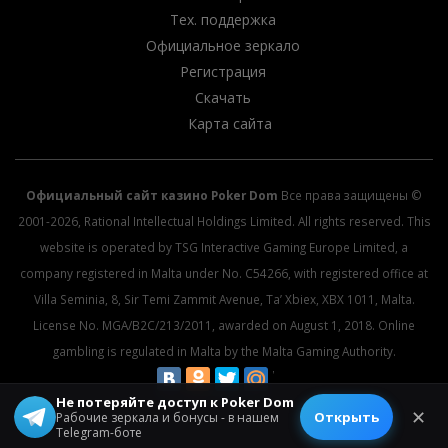
Тех. поддержка
Официальное зеркало
Регистрация
Скачать
Карта сайта
Официальный сайт казино Poker Dom
Все права защищены ©
2001-2026, Rational Intellectual Holdings Limited. All rights reserved. This
website is operated by TSG Interactive Gaming Europe Limited, a
company registered in Malta under No. C54266, with registered office at
Villa Seminia, 8, Sir Temi Zammit Avenue, Ta’ Xbiex, XBX 1011, Malta.
License No. MGA/B2C/213/2011, awarded on August 1, 2018. Online
gambling is regulated in Malta by the Malta Gaming Authority.
Не потеряйте доступ к Poker Dom
© 2026 All rights reserved.
✕
Открыть
Рабочие зеркала и бонусы - в нашем
Telegram-боте