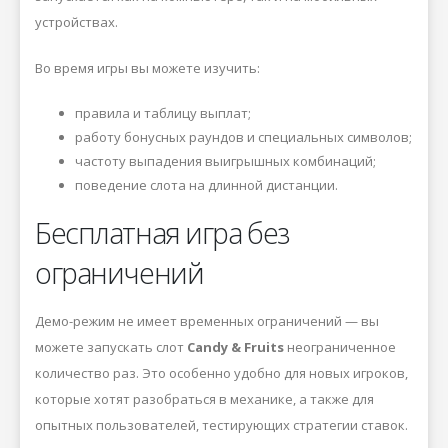
устройствах.
Во время игры вы можете изучить:
правила и таблицу выплат;
работу бонусных раундов и специальных символов;
частоту выпадения выигрышных комбинаций;
поведение слота на длинной дистанции.
Бесплатная игра без
ограничений
Демо-режим не имеет временных ограничений — вы
можете запускать слот
Candy & Fruits
неограниченное
количество раз. Это особенно удобно для новых игроков,
которые хотят разобраться в механике, а также для
опытных пользователей, тестирующих стратегии ставок.