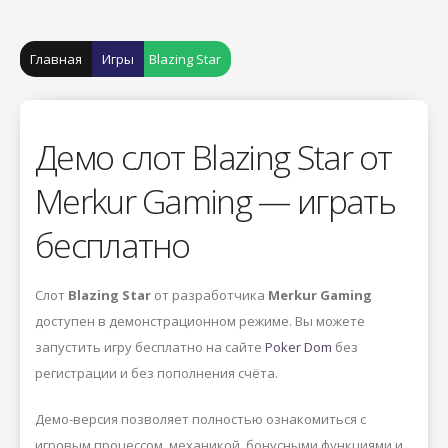
Главная
Игры
Blazing Star
Демо слот Blazing Star от
Merkur Gaming — играть
бесплатно
Слот
Blazing Star
от разработчика
Merkur Gaming
доступен в демонстрационном режиме. Вы можете
запустить игру бесплатно на сайте
Poker Dom
без
регистрации и без пополнения счёта.
Демо-версия позволяет полностью ознакомиться с
игровым процессом, механикой, бонусными функциями и