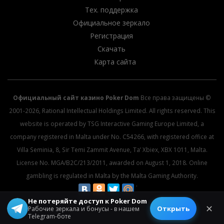
Тех. поддержка
Официальное зеркало
Регистрация
Скачать
Карта сайта
Официальный сайт казино Poker Dom
Все права защищены ©
2001-2026, Rational Intellectual Holdings Limited. All rights reserved. This
website is operated by TSG Interactive Gaming Europe Limited, a
company registered in Malta under No. C54266, with registered office at
Villa Seminia, 8, Sir Temi Zammit Avenue, Ta’ Xbiex, XBX 1011, Malta.
License No. MGA/B2C/213/2011, awarded on August 1, 2018. Online
gambling is regulated in Malta by the Malta Gaming Authority.
Не потеряйте доступ к Poker Dom
© 2026 All rights reserved.
✕
Открыть
Рабочие зеркала и бонусы - в нашем
Telegram-боте