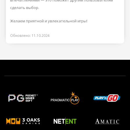
сделать выбор.
Желаем приятной и увлекательной игры!
Обновлено:
11.10.2024