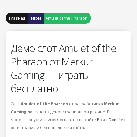
Главная
Игры
Amulet of the Pharaoh
Демо слот Amulet of the
Pharaoh от Merkur
Gaming — играть
бесплатно
Слот
Amulet of the Pharaoh
от разработчика
Merkur
Gaming
доступен в демонстрационном режиме. Вы
можете запустить игру бесплатно на сайте
Poker Dom
без
регистрации и без пополнения счёта.