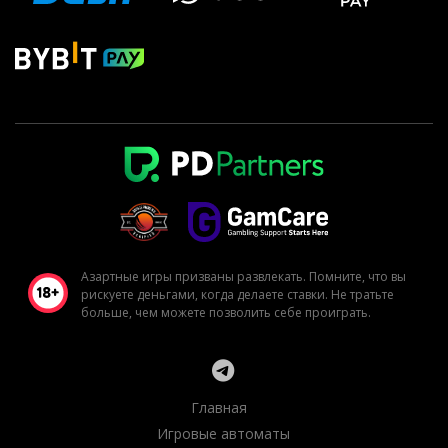
Азартные игры призваны развлекать. Помните, что вы
рискуете деньгами, когда делаете ставки. Не тратьте
больше, чем можете позволить себе проиграть.
Главная
Игровые автоматы