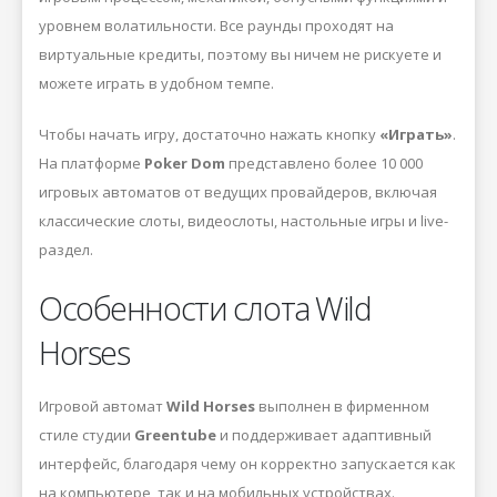
уровнем волатильности. Все раунды проходят на
виртуальные кредиты, поэтому вы ничем не рискуете и
можете играть в удобном темпе.
Чтобы начать игру, достаточно нажать кнопку
«Играть»
.
На платформе
Poker Dom
представлено более 10 000
игровых автоматов от ведущих провайдеров, включая
классические слоты, видеослоты, настольные игры и live-
раздел.
Особенности слота Wild
Horses
Игровой автомат
Wild Horses
выполнен в фирменном
стиле студии
Greentube
и поддерживает адаптивный
интерфейс, благодаря чему он корректно запускается как
на компьютере, так и на мобильных устройствах.