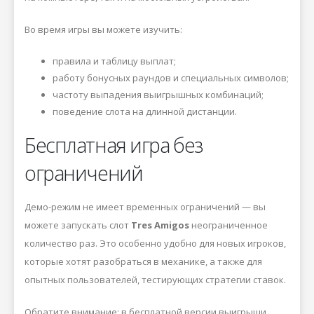
Во время игры вы можете изучить:
правила и таблицу выплат;
работу бонусных раундов и специальных символов;
частоту выпадения выигрышных комбинаций;
поведение слота на длинной дистанции.
Бесплатная игра без
ограничений
Демо-режим не имеет временных ограничений — вы
можете запускать слот
Tres Amigos
неограниченное
количество раз. Это особенно удобно для новых игроков,
которые хотят разобраться в механике, а также для
опытных пользователей, тестирующих стратегии ставок.
Обратите внимание: в бесплатной версии выигрыши