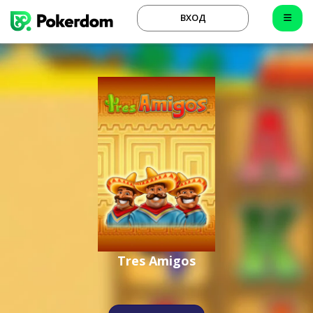
ВХОД
Tres Amigos