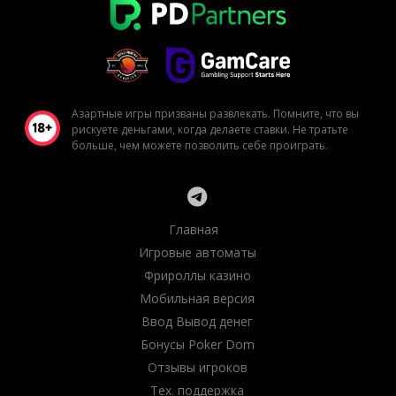
Азартные игры призваны развлекать. Помните, что вы
рискуете деньгами, когда делаете ставки. Не тратьте
больше, чем можете позволить себе проиграть.
Главная
Игровые автоматы
Фрироллы казино
Мобильная версия
Ввод Вывод денег
Бонусы Poker Dom
Отзывы игроков
Тех. поддержка